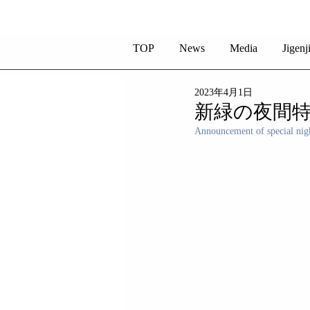
TOP
News
Media
Jigenj
2023年4月1日
新緑の夜間
Announcement of special nig