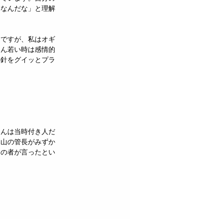
となんだな」と理解
。ですが、私はオギ
ろん若い時は感情的
の針をグイッとプラ
さんは当時付き人だ
本山の管長がみずか
ちの者が言ったとい