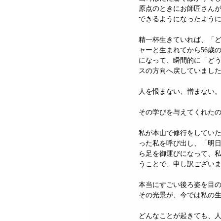
原点のときにお師匠さん
できるようになったよう
精一杯生きていれば、「
ャーと生まれてから56歳
になって、瞬間的に「ど
スの方向へ戻していまし
人を恨まない、憎まない
その学びを与えてくれた
私が本山で修行をしてい
った私を呼び出し、「明
ら足を御運びになって、
うことで、申し訳ござい
本当にすごい後ろ姿を目
その光景が、今では私の
どんなことが起きても、