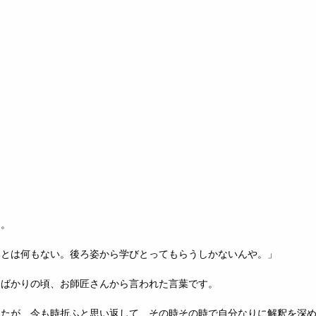
す。
ことは何もない。後ろ姿から学びとってもらうしかないんや。」
たばかりの頃、お師匠さんから言われた言葉です。
したが、今も時折ふと思い返して、その時その時で自分なりに解釈を深