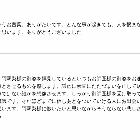
会」開催のお知らせ
イト
いうお言葉、ありがたいです。どんな事が起きても、人を恨ま
と思います。ありがとうございました
。阿闍梨様の御姿を拝見しているといつもお師匠様の御姿をお
彿とさせるものを感じます。謙虚に素直にたたづまいを正して
姿ではない誰かを想像させます。しっかり御師匠様を受け取っ
思議です。それほどまでに信じあとをついていける人にお出会
います。阿闍梨様に倣いたいと思いながらそうならない悲しさ!
