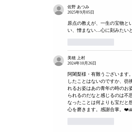
演会」のお知らせ
佐野 あつみ
2025年9月05日
原点の教えが、一生の宝物と
い、憎まない…心に刻みたい
いいね！
返信
美穂 上村
2024年10月26日
阿闍梨様・有難うございます
したことはないのですか、彷
れるお姿はあの青年の時のお
られるのだなと感じるのは不
なったことは何よりも宝だと想
心を磨きます。感謝合掌。❤️
いいね！
返信