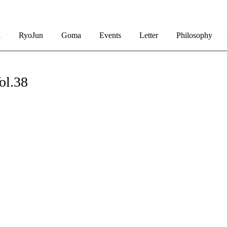
i
RyoJun
Goma
Events
Letter
Philosophy
.38