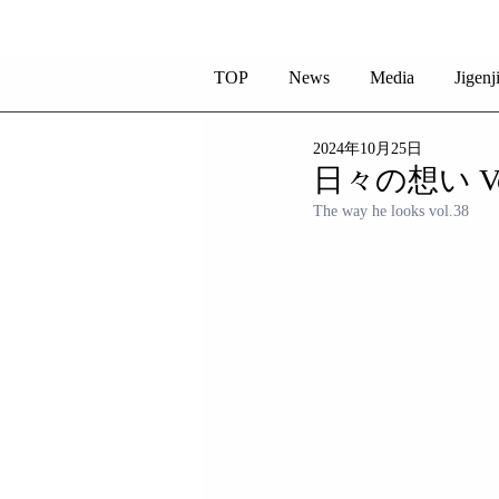
TOP
News
Media
Jigenj
2024年10月25日
日々の想い Vol
The way he looks vol.38