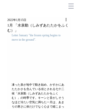
2022年1月15日
1月 「水泉動（しみずあたたかをふく
む）」
Letter January "the frozen spring begins to 
move in the ground".
凍った泉が地中で動き始め、かすかにあ
たたかさを含んでいる頃とされる
七十二
候
「水泉動（しみずあたたかをふく
む）」の時季です。キーンと音がしそう
なほど冷たい空気に満ちた一月は、あま
りの寒さに体だけでなく心まで縮こまっ