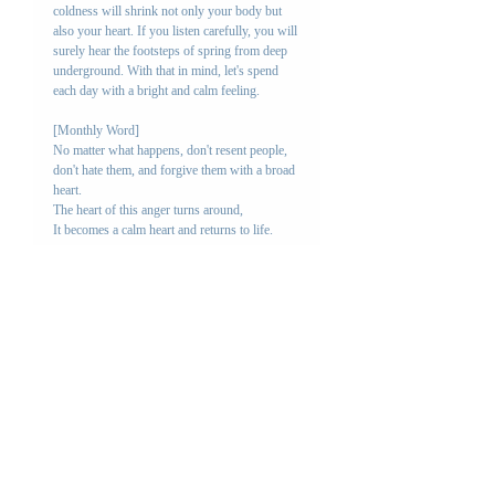
coldness will shrink not only your body but 
also your heart. If you listen carefully, you will 
surely hear the footsteps of spring from deep 
underground. With that in mind, let's spend 
each day with a bright and calm feeling.
[Monthly Word]
No matter what happens, don't resent people, 
don't hate them, and forgive them with a broad 
heart.
The heart of this anger turns around,
It becomes a calm heart and returns to life.
四季のお便り一覧
Letter
コメント