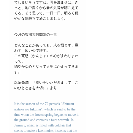
てしまいそうですね。耳を澄ませば、き
っと、地中深くから春の足音が聴こえて
くる。そう思って、一日一日、明るく穏
やかな気持ちで過ごしましょう。
今月の塩沼大阿闍梨の一言
どんなことがあっても、人を恨まず、嫌
わず、広い心で許す。
この寛怒（かんじょ）の心がまわりまわ
って、
穏やかな心となって人生にかえってきま
す。
塩沼亮潤　「幸いをいただきまして　こ
のひとときを大切に」より
It is the season of the 72 pentads "Shimizu 
atataka wo fukumu", which is said to be the 
time when the frozen spring begins to move in 
the ground and contains a faint warmth. In 
January, which is filled with cold air that 
seems to make a keen noise, it seems that the 