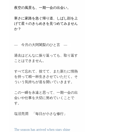
夜空の風景も、一期一会の出会い。
寒さに家路を急ぐ帰り道、しばし顔を上
げて星々のきらめきを見つめてみません
か？
―　今月の大阿闍梨のひと言　―　
過去はどんなに振り返っても、取り返す
ことはできません。
すべて忘れて、捨てて、また新たに情熱
を持って精一杯生きさせていただく。そ
ういう気持ちが道を開いていきます。
この一瞬を永遠と思って、一期一会の出
会いや仕事を大切に努めていくことで
す。
塩沼亮潤　「毎日が小さな修行」
The season has arrived when stars shine 