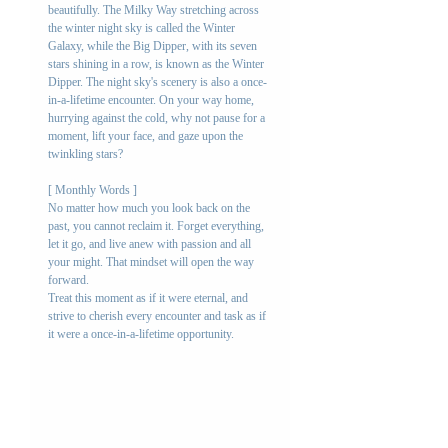
beautifully. The Milky Way stretching across 
the winter night sky is called the Winter 
Galaxy, while the Big Dipper, with its seven 
stars shining in a row, is known as the Winter 
Dipper. The night sky's scenery is also a once-
in-a-lifetime encounter. On your way home, 
hurrying against the cold, why not pause for a 
moment, lift your face, and gaze upon the 
twinkling stars?
[ Monthly Words ]
No matter how much you look back on the 
past, you cannot reclaim it. Forget everything, 
let it go, and live anew with passion and all 
your might. That mindset will open the way 
forward.
Treat this moment as if it were eternal, and 
strive to cherish every encounter and task as if 
it were a once-in-a-lifetime opportunity.