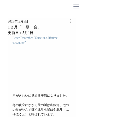
2025年12月5日
1２月「一期一会」
更新日：
5月1日
Letter 
December
 "Once-in-a-lifetime 
encounter"
星がきれいに見える季節になりました。
冬の夜空にかかる天の川は冬銀河、七つ
の星が並んで輝く北斗七星は冬北斗（ふ
ゆほくと）と呼ばれています。