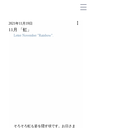
2021年11月19日
11月 「虹」
Letter November "Rainbow".
そろそろ虹も姿を隠す頃です。お日さま