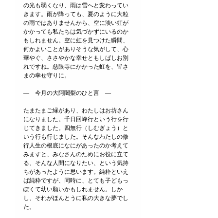
の光も弱くなり、雨は雪へと変わってい
きます。雨が降っても、夏のように大粒
の雨ではありませんから、空に淡い虹が
かかっても私たちは気づかずにいるのか
もしれません。空に虹を見つけた瞬間、
何かよいことがありそうな気がして、心
華やぐ、ささやかな幸せともしばしお別
れですね。慈眼寺にかかった虹を、皆さ
まの幸せ守りに。
―　今月の大阿闍梨のひと言　―
たまたまご縁があり、わたしはお坊さん
になりました。千日回峰行という行を行
じてきました。四無行（しむぎょう）と
いう行も行じました。そんなわたしの修
行人生の根底になにがあったのか考えて
みますと、みなさんのためにお役に立て
る、そんな人間になりたい、という気持
ちがあったように思います。純粋といえ
ば純粋ですが、同時に、とても子どもっ
ぽくて幼い願いかもしれません。しか
し、それがほんとうに私の大きな夢でし
た。