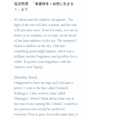
塩沼亮潤　「春夏秋冬＜自然に生きる
＞」より　
It's about time the rainbow disappears. The 
light of the sun will also weaken, and the rain 
will turn into snow. Even if it rains, it is not as 
heavy as in summer, so we may not be aware 
of the faint rainbow in the sky. The moment I 
found a rainbow in the sky, I felt that 
something good might happen, and it was a 
brilliant, modest happiness and goodbye for a 
while. To protect your happiness with the 
rainbow over Jigenji.
[Monthly Word]
I happened to have an edge and I became a 
priest. I went to the line called Sennichi 
Kaihogyo. I also went to a line called 
Shimugyo. When I think about what was at 
the root of my training life, I think I wanted to 
be a person who would be useful for 
everyone. Pure is pure, but at the same time, it 
may be a very childish and young wish. But 
that was really my big dream.