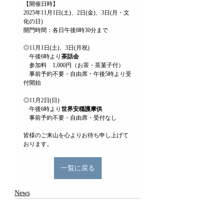
【開催日時】 
2025年11月1日(土)、2日(金)、3日(月・文
化の日) 
開門時間：各日午後8時30分まで
◎11月1日(土)、3日(月祝)
　午後6時より
茶話会
　参加料　1,000円（お茶・茶菓子付）
　事前予約不要・自由席・午後5時より受
付開始
◎11月2日(日)
　午後6時より
世界安穏護摩供
　事前予約不要・自由席・受付なし
皆様のご来山を心よりお待ち申し上げて
おります。
一覧に戻る
News