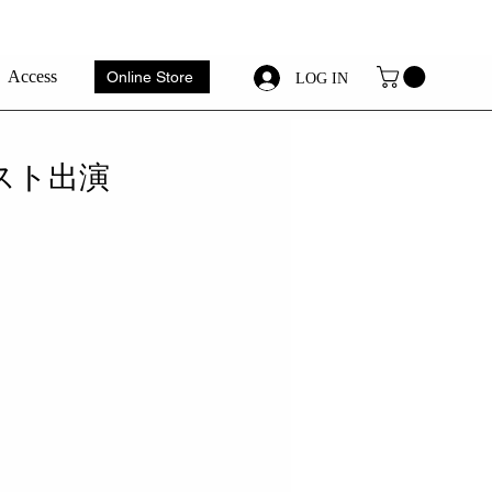
Access
Online Store
LOG IN
ゲスト出演