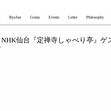
i
RyoJun
Goma
Events
Letter
Philosophy
土) NHK仙台『定禅寺しゃべり亭』
n.