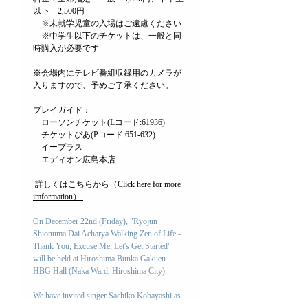
以下　2,500円
　※未就学児童の入場はご遠慮ください
　※中学生以下のチケットは、一般と同
時購入が必要です
※会場内にテレビ番組収録用のカメラが
入りますので、予めご了承ください。
プレイガイド：
　ローソンチケット(Lコード:61936)
　チケットぴあ(Pコード:651-632)
　イープラス
　エディオン広島本店
 詳しくはこちらから（Click here for more 
imformation） 
On December 22nd (Friday), "Ryojun 
Shionuma Dai Acharya Walking Zen of Life - 
Thank You, Excuse Me, Let's Get Started" 
will be held at Hiroshima Bunka Gakuen 
HBG Hall (Naka Ward, Hiroshima City).
We have invited singer Sachiko Kobayashi as 
a special guest and will talk about how to walk 