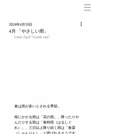
2024年4月19日
4月 「やさしい雨」
Letter April "
Gentle rain
"
春は雨が多いとされる季節。
桜にかかる雨は「花の雨」、降ったりや
んだりする雨は「春時雨（はるしぐ
れ）」、三日以上降り続く雨は「春霖
（しゅんりん）」と呼ばれるそうです。