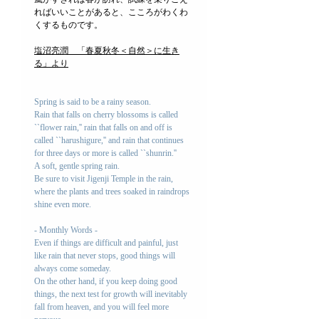
ればいいことがあると、こころがわくわ
くするものです。
塩沼亮潤　「春夏秋冬＜自然＞に生き
る」より
Spring is said to be a rainy season.
Rain that falls on cherry blossoms is called 
``flower rain,'' rain that falls on and off is 
called ``harushigure,'' and rain that continues 
for three days or more is called ``shunrin.''
A soft, gentle spring rain.
Be sure to visit Jigenji Temple in the rain, 
where the plants and trees soaked in raindrops 
shine even more.
- Monthly Words -
Even if things are difficult and painful, just 
like rain that never stops, good things will 
always come someday.
On the other hand, if you keep doing good 
things, the next test for growth will inevitably 
fall from heaven, and you will feel more 