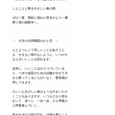
しとしとと降るやさしい春の雨。
ぜひ一度、雨粒に濡れた草木がより一層
輝く雨の慈眼寺へ。
―　今月の大阿闍梨のひと言　―
たとえつらくて苦しいことがあろうと
も、やまない雨のないように、いつかか
ならずいいことが訪れます。
反対に、いいことばかりつづいている
と、つぎの成長のための試練がやがて天
から降ってくるにちがいなく、緊張感が
増してきます。
たいへんきびしい嵐のような行をいただ
くこともありますが、いつもどおり前を
むいて、淡々と、一歩一歩、ひと呼吸ひ
と呼吸進んでいく。
嵐がすぎれば春が訪れ、試練を乗りこえ