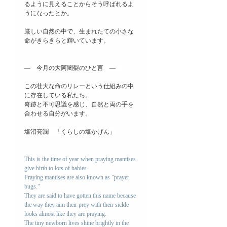
るように見えることからそう呼ばれるよ
うになったとか。
厳しい自然の中で、生まれたての小さな
命がきらきらと輝いています。
―　今月の大阿闍梨のひと言　―　
この壮大な命のリレーという仕組みの中
に存在している私たち。
奇跡と不可思議を感じ、自然と両の手を
合わせる自分がいます。
塩沼亮潤　「くらしの塩かげん」
This is the time of year when praying mantises 
give birth to lots of babies.
Praying mantises are also known as "prayer 
bugs."
They are said to have gotten this name because 
the way they aim their prey with their sickle 
looks almost like they are praying.
The tiny newborn lives shine brightly in the 