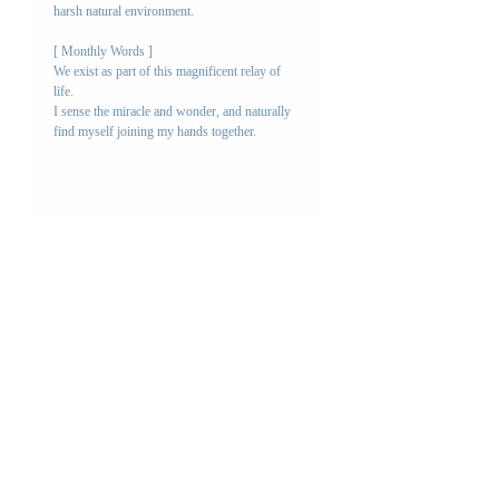
harsh natural environment.
[ Monthly Words ]
We exist as part of this magnificent relay of 
life.
I sense the miracle and wonder, and naturally 
find myself joining my hands together.
四季のお便り一覧
Letter
コメント