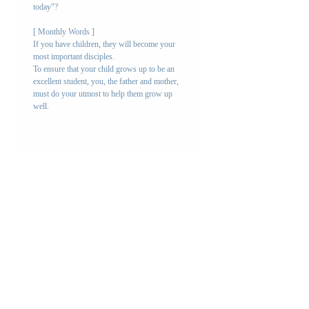
today"?
[ Monthly Words ]
If you have children, they will become your 
most important disciples.
To ensure that your child grows up to be an 
excellent student, you, the father and mother, 
must do your utmost to help them grow up 
well.
四季のお便り一覧
Letter
コメント