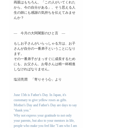
両親はもちろん、「この人がいてくれた
から、今の自分がある」、そう思える人
生の師にも感謝の気持ちを伝えてみませ
んか？
―　今月の大阿闍梨のひと言　―　
もしお子さんがいらっしゃる方は、お子
さんが自分の一番弟子ということになり
ます。
その一番弟子がまっすぐに成長するため
にも、お父さん、お母さんは精一杯精進
しなければなりません。
塩沼亮潤　「寄りそう心」
より
June 15th is Father's Day. In Japan, it's 
customary to give yellow roses as gifts.
Mother's Day and Father's Day are days to say 
"thank you."
Why not express your gratitude to not only 
your parents, but also to your mentors in life, 
people who make you feel like "I am who I am 