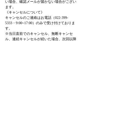
い場合、確認メールが届かない場合がござい
ます。
《キャンセルについて》
キャンセルのご連絡はお電話（022-399-
5333・9:00~17:00）のみで受け付けておりま
す。
※当日直前でのキャンセル、無断キャンセ
ル、連続キャンセルが続いた場合、次回以降
のご予約をお断りする場合がございますの
で、あらかじめご了承ください。
※当日12時30分までに遅れ・欠席のご連絡が
ない場合、キャンセル扱いとさせていただき
ます。
《当日受付の流れ》
当日午前9時〜12時の間に、本堂右手の札所
にて受付をお済ませください。
ご予約のお名前をお伝えいただき、
必ず身分
証明書（運転免許証、マイナンバーカード、
健康保険証など）を提示してください。
座席券を受け取り、昼12時40分までに本堂前
へお集まりください。
※護摩木・特別祈祷のお申し込みは12時30分