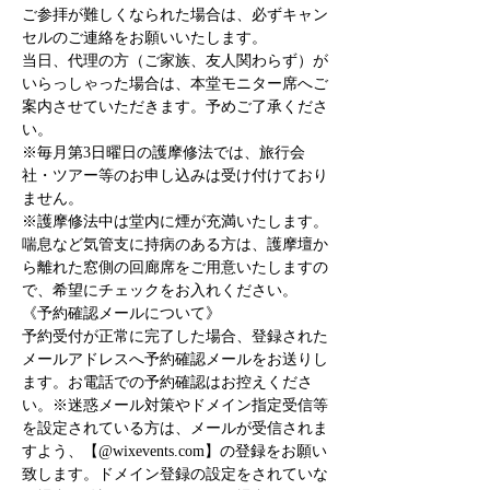
ご参拝が難しくなられた場合は、必ずキャン
セルのご連絡をお願いいたします。
当日、代理の方（ご家族、友人関わらず）が
いらっしゃった場合は、本堂モニター席へご
案内させていただきます。予めご了承くださ
い。
※毎月第3日曜日の護摩修法では、旅行会
社・ツアー等のお申し込みは受け付けており
ません。
※護摩修法中は堂内に煙が充満いたします。
喘息など気管支に持病のある方は、護摩壇か
ら離れた窓側の回廊席をご用意いたしますの
で、希望にチェックをお入れください。
《予約確認メールについて》
予約受付が正常に完了した場合、登録された
メールアドレスへ予約確認メールをお送りし
ます。お電話での予約確認はお控えくださ
い。※迷惑メール対策やドメイン指定受信等
を設定されている方は、メールが受信されま
すよう、【@wixevents.com】の登録をお願い
致します。ドメイン登録の設定をされていな