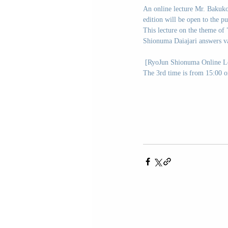
An online lecture Mr. Bakukom
edition will be open to the 
This lecture on the theme of
Shionuma Daiajari answers va
 [RyoJun Shionuma Online L
The 3rd time is from 15:00 o