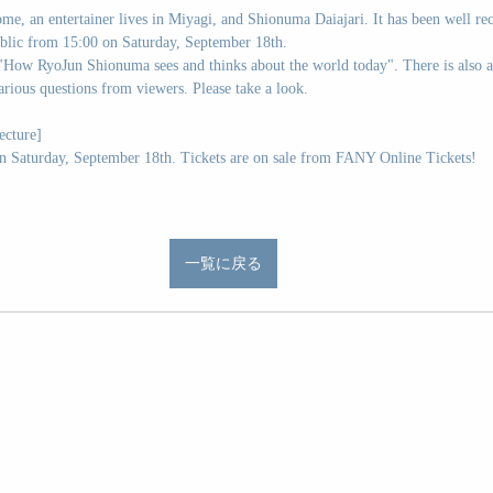
e, an entertainer lives in Miyagi, and Shionuma Daiajari. It has been well rec
public from 15:00 on Saturday, September 18th.
 "How RyoJun Shionuma sees and thinks about the world today". There is also a
rious questions from viewers. Please take a look.
ecture]
n Saturday, September 18th. Tickets are on sale from FANY Online Tickets!
一覧に戻る