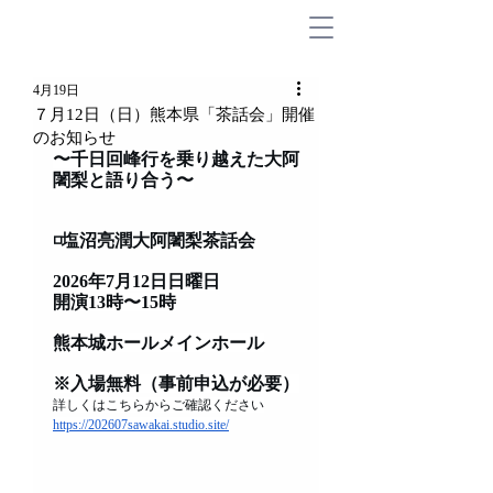
4月19日
７月12日（日）熊本県「茶話会」開催
のお知らせ
〜千日回峰行を乗り越えた大阿
闍梨と語り合う〜
◽️塩沼亮潤大阿闍梨茶話会
2026年7月12日日曜日
開演13時〜15時
熊本城ホールメインホール
※入場無料（事前申込が必要）
詳しくはこちらからご確認ください
https://202607sawakai.studio.site/