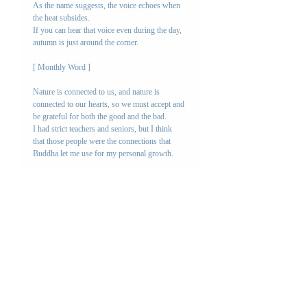
As the name suggests, the voice echoes when 
the heat subsides.
If you can hear that voice even during the day, 
autumn is just around the corner.
[ Monthly Word ]
Nature is connected to us, and nature is 
connected to our hearts, so we must accept and 
be grateful for both the good and the bad.
I had strict teachers and seniors, but I think 
that those people were the connections that 
Buddha let me use for my personal growth.
四季のお便り一覧
Letter