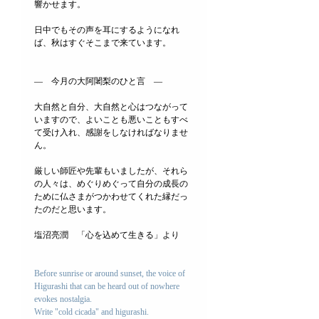
響かせます。
日中でもその声を耳にするようになれ
ば、秋はすぐそこまで来ています。
―　今月の大阿闍梨のひと言　―
大自然と自分、大自然と心はつながって
いますので、よいことも悪いこともすべ
て受け入れ、感謝をしなければなりませ
ん。
厳しい師匠や先輩もいましたが、それら
の人々は、めぐりめぐって自分の成長の
ために仏さまがつかわせてくれた縁だっ
たのだと思います。
塩沼亮潤　「心を込めて生きる」より
Before sunrise or around sunset, the voice of 
Higurashi that can be heard out of nowhere 
evokes nostalgia.
Write "cold cicada" and higurashi.