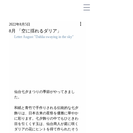
2022年8月5日
8月 「空に揺れるダリア」
Letter August "Dahlia swaying in the sky"
仙台七夕まつりの季節がやってきまし
た。
和紙と青竹で手作りされる伝統的な七夕
飾りは、日本古来の星祭を優雅に華やか
に彩ります。七夕飾りの中でもひときわ
目を引くくす玉は、仙台商人が庭に咲く
ダリアの花にヒントを得て作られたそう