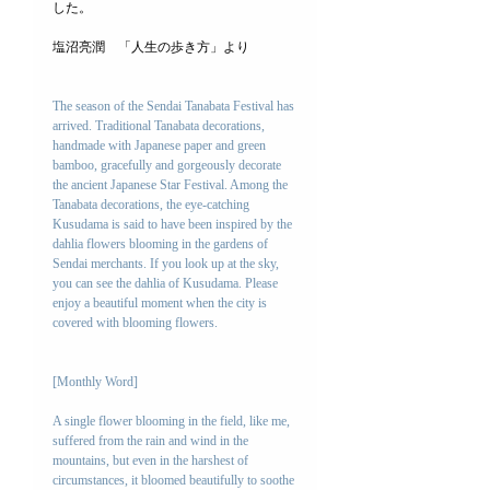
した。
塩沼亮潤　「人生の歩き方」より
The season of the Sendai Tanabata Festival has 
arrived. Traditional Tanabata decorations, 
handmade with Japanese paper and green 
bamboo, gracefully and gorgeously decorate 
the ancient Japanese Star Festival. Among the 
Tanabata decorations, the eye-catching 
Kusudama is said to have been inspired by the 
dahlia flowers blooming in the gardens of 
Sendai merchants. If you look up at the sky, 
you can see the dahlia of Kusudama. Please 
enjoy a beautiful moment when the city is 
covered with blooming flowers.
[Monthly Word]
A single flower blooming in the field, like me, 
suffered from the rain and wind in the 
mountains, but even in the harshest of 
circumstances, it bloomed beautifully to soothe 