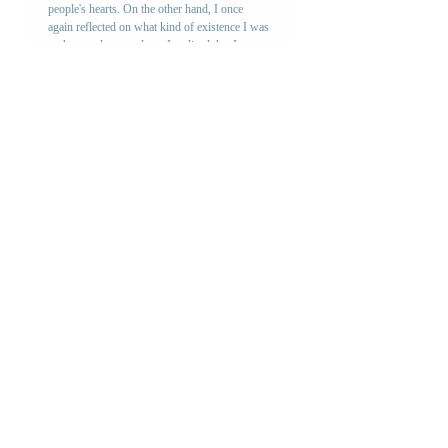
people's hearts. On the other hand, I once 
again reflected on what kind of existence I was 
to the people around me. I realized that I was 
just trying not to give in to the trials that came 
to me one after another, and that I didn't have 
the leeway to feel the true beauty of Mother 
Nature.
四季のお便り一覧
Letter
コメント