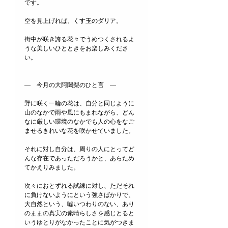
です。
空を見上げれば、くす玉のダリア。
街中が咲き誇る花々でうめつくされるよ
うな美しいひとときをお楽しみくださ
い。
―　今月の大阿闍梨のひと言　―
野に咲く一輪の花は、自分と同じように
山のなかで雨や風にもまれながら、どん
なに厳しい環境のなかでも人の心をなご
ませるきれいな花を咲かせていました。
それに対し自分は、周りの人にとってど
んな存在であっただろうかと、あらため
てかえりみました。
次々におとずれる試練に対し、ただそれ
に負けないようにという強さばかりで、
大自然という、嘘いつわりのない、あり
のままの真実の素晴らしさを感じとると
いうゆとりがなかったことに気がつきま