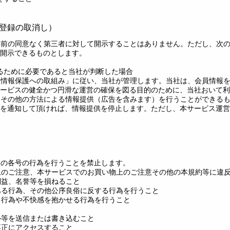
員登録の取消し）
の事前の同意なく第三者に対して開示することはありません。ただし、次
開示できるものとします。
するために必要であると当社が判断した場合
個人情報保護への取組み」に従い、当社が管理します。当社は、会員情報
ービスの健全かつ円滑な運営の確保を図る目的のために、当社おいて利
ジンその他の方法による情報提供（広告を含みます）を行うことができる
を通知して頂ければ、情報提供を停止します。ただし、本サービス運営
次の各号の行為を行うことを禁止します。
用上のご注意、本サービスでのお買い物上のご注意その他の本規約等に違
利益、名誉等を損ねること
がある行為、その他公序良俗に反する行為を行うこと
なる行為や不快感を抱かせる行為を行うこと
ル等を送信または書き込むこと
不正にアクセスすること