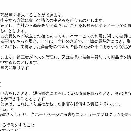
ら商品等を購入することができます。
社が指定する方法に従って購入の申込みを行うものとします。
いて完了し、当社から商品等が発送されたことをお知らせするメールが会
ものとします。
関する売買契約が成立した後であっても、本サービスの利用に関して会員
る事情があった場合、当社は、当社の判断で、当該売買契約につき、取
ビスにおいて提示した商品等の代金その他の販売条件に明らかな誤記が
のとします。第三者が本人を代理し、又は会員の名義を貸与して商品等を
担するものとします。
本国内に限ります。
）
偽の申告をしたとき、通信販売による代金支払債務を怠ったとき、その他
とができることとします。
したときは、これにより当社が被った損害を賠償する責任を負います。
すること
報を改ざんしたり、当ホームページに有害なコンピュータプログラムを送
する行為をすること
をすること