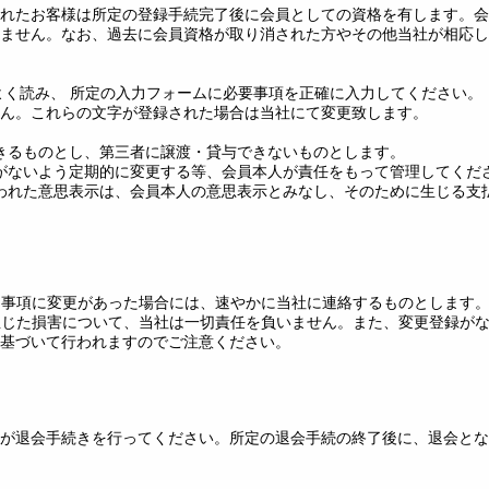
れたお客様は所定の登録手続完了後に会員としての資格を有します。会
ません。なお、過去に会員資格が取り消された方やその他当社が相応し
よく読み、 所定の入力フォームに必要事項を正確に入力してください。
ん。これらの文字が登録された場合は当社にて変更致します。
できるものとし、第三者に譲渡・貸与できないものとします。
とがないよう定期的に変更する等、会員本人が責任をもって管理してくだ
行われた意思表示は、会員本人の意思表示とみなし、そのために生じる支
出た事項に変更があった場合には、速やかに当社に連絡するものとします
り生じた損害について、当社は一切責任を負いません。また、変更登録が
基づいて行われますのでご注意ください。
が退会手続きを行ってください。所定の退会手続の終了後に、退会とな