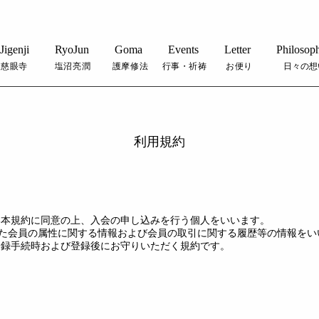
Jigenji
RyoJun
Goma
Events
Letter
Philosop
慈眼寺
塩沼亮潤
護摩修法
行事・祈祷
お便り
日々の想
利用規約
従い本規約に同意の上、入会の申し込みを行う個人をいいます。
した会員の属性に関する情報および会員の取引に関する履歴等の情報をい
、登録手続時および登録後にお守りいただく規約です。