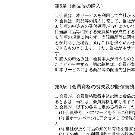
第5条（商品等の購入）
1. 会員は、本サービスを利用して当社か
2. 会員は、商品等の購入に際して、当
3. 前項の申込みの受付処理が当社にお
に当該商品等に関する売買契約が成立する
4. 前項の規定に拘らず、当該商品等に
とが判明した場合、又はこれを強く疑わせ
できるものとします。また、当社が本サー
す。
5. 購入の申込みは、会員本人が行うも
たことから生ずる一切の義務は、会員が負
6. 本サービスによる商品等の配送先は日
第6条（会員資格の喪失及び賠償義務
1. 会員が、会員資格取得申込の際に虚
るときは、当社は、会員資格を取り消すこ
2. 会員が、以下の各号に定める行為を
(1) 会員番号、パスワードを不正に利用
(2) 当ホームページにアクセスして情
と
(3) 当社が扱う商品の知的所有権を侵害
(4) その他、この利用規約に反する行為