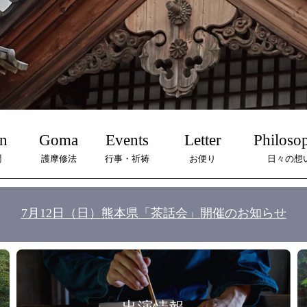
n
Goma
Events
Letter
Philoso
潤
護摩修法
行事・祈祷
お便り
日々の想
7月12日（日）熊本県「茶話会」開催のお知らせ