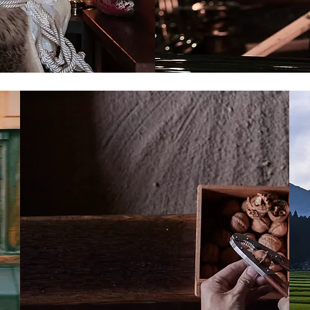
​参拝席のご予約はこちらか
Goma Shuho
​窓