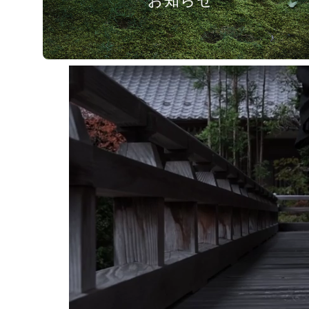
お知らせ
​大峯千日回峰行
1999年に成し遂げた大峯千日回峰行と
塩沼亮潤大阿闍梨の軌跡
RyoJun Shionuma