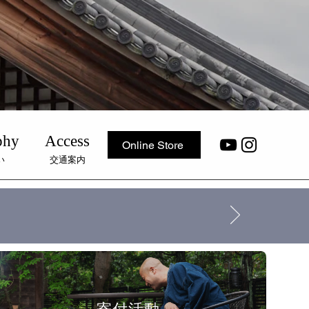
phy
Access
Online Store
い
交通案内