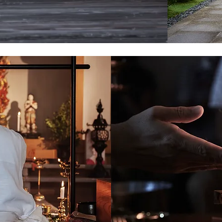
​Jigen
護摩修法
​護摩木を投じて御祈祷する