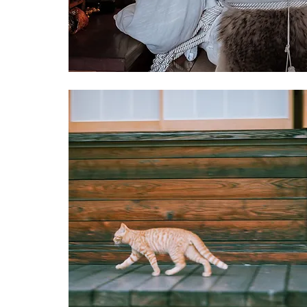
Events
Rituals & special viewings
お便り