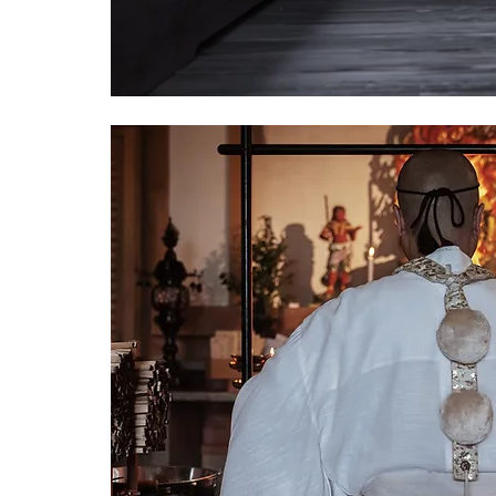
History & Sennichi Kaihogyo
年間行事・御祈祷
ご参加いただける行事と
​特別祈祷のご案内