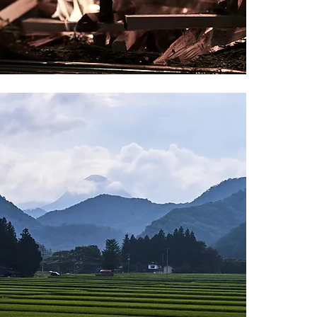
ら
​交通