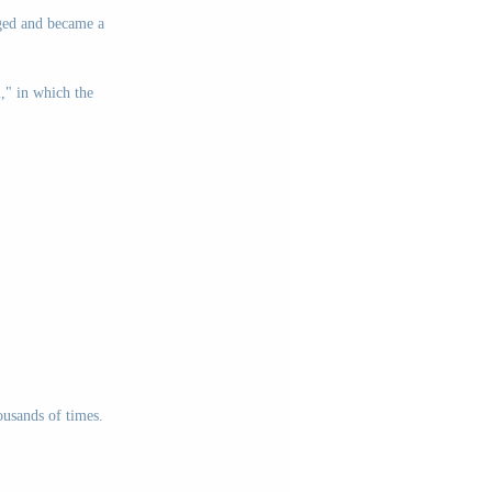
ged and became a 
," in which the 
ousands of times.