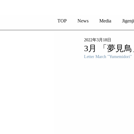
TOP
News
Media
Jigenj
2022年3月18日
3月 「夢見鳥
Letter March "Yumemidori"