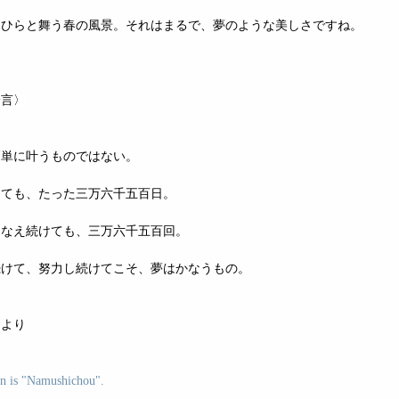
らひらと舞う春の風景。それはまるで、夢のような美しさですね。
一言〉
簡単に叶うものではない。
しても、たった三万六千五百日。
となえ続けても、三万六千五百回。
続けて、努力し続けてこそ、夢はかなうもの。
」より
on is "Namushichou".