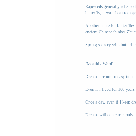
Rapeseeds generally refer to
butterfly, it was about to ap
Another name for butterflies 
ancient Chinese thinker Zhu
Spring scenery with butterflie
[Monthly Word]
Dreams are not so easy to com
Even if I lived for 100 years
Once a day, even if I keep d
Dreams will come true only if