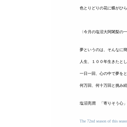
色とりどりの花に蝶がひ
〈今月の塩沼大阿闍梨の
夢というのは、そんなに
人生、１００年生きたと
一日一回、心の中で夢を
何万回、何十万回と挑み
塩沼亮潤　「寄りそう心
The 72nd season of this seas