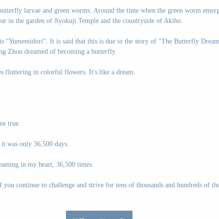
 butterfly larvae and green worms. Around the time when the green worm emer
pear in the garden of Jiyokuji Temple and the countryside of Akiho.
is "Yumemidori". It is said that this is due to the story of "The Butterfly Dream
ang Zhou dreamed of becoming a butterfly.
s fluttering in colorful flowers. It's like a dream.
e true. 
, it was only 36,500 days. 
reaming in my heart, 36,500 times. 
 you continue to challenge and strive for tens of thousands and hundreds of th