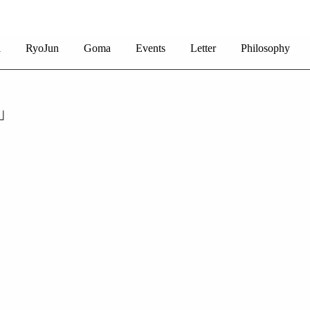
i
RyoJun
Goma
Events
Letter
Philosophy
」