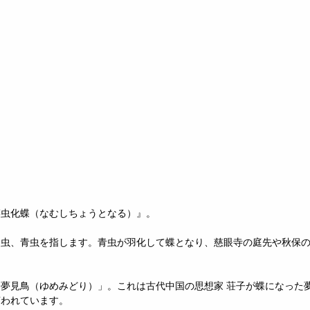
菜虫化蝶（なむしちょうとなる）』。
幼虫、青虫を指します。青虫が羽化して蝶となり、慈眼寺の庭先や秋保
夢見鳥（ゆめみどり）」。これは古代中国の思想家 荘子が蝶になった
言われています。