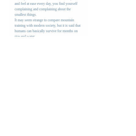
and feel at ease every day, you find yourself 
complaining and complaining about the 
smallest things.
It may seem strange to compare mountain 
training with modern society, but it is said that 
humans can basically survive for months on 
rice and water.
On the other hand, if you have too much 
luxury, you will end up competing with each 
other and becoming dissatisfied even if you 
are short on something.
Now is the time to reconsider the idea of ​​
sufficiency and the spirit of sharing.
四季のお便り一覧
Letter