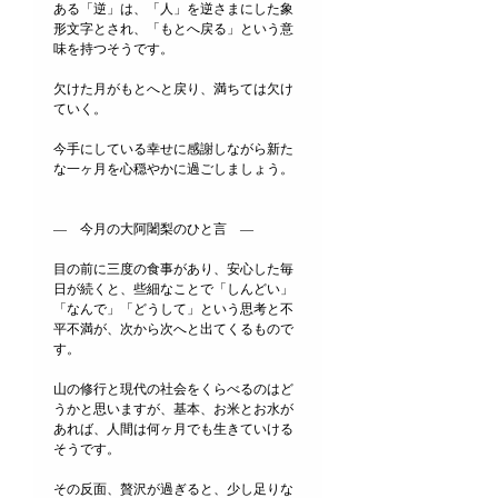
ある「逆」は、「人」を逆さまにした象
形文字とされ、「もとへ戻る」という意
味を持つそうです。
欠けた月がもとへと戻り、満ちては欠け
ていく。
今手にしている幸せに感謝しながら新た
な一ヶ月を心穏やかに過ごしましょう。
―　今月の大阿闍梨のひと言　
―
目の前に三度の食事があり、安心した毎
日が続くと、些細なことで「しんどい」
「なんで」「どうして」という思考と不
平不満が、次から次へと出てくるもので
す。
山の修行と現代の社会をくらべるのはど
うかと思いますが、基本、お米とお水が
あれば、人間は何ヶ月でも生きていける
そうです。
その反面、贅沢が過ぎると、少し足りな