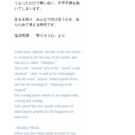
くなっただけで奪い合い、不平不満を抱
いてしまいます。
足るを知り、みんなで分け合う心を、あ
らためて考える時代です。
塩沼亮潤　「寄りそう心」より
In the lunar calendar, the day of the new moon 
is counted as the first day of the month, and 
that day is called ``Sakujitsu.''
The word ``reverse'' next to the ``moon'' in the 
character ``saku'' is said to be a hieroglyph 
with the word ``person'' turned upside down, 
and has the meaning of ``returning to the 
original.''
The waning moon returns to its original state, 
waxing and waning.
Let's spend this new month with peace of 
mind and be grateful for the happiness we 
have now.
- Monthly Words -
When you have three meals in front of you 