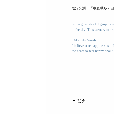
塩沼亮潤　「春夏秋冬＜
In the grounds of Jigenji Temp
in the sky. This scenery of tr
[ Monthly Words ]
I believe true happiness is to
the heart to feel happy about 