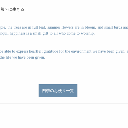
自然＞に生きる」
le, the trees are in full leaf, summer flowers are in bloom, and small birds and 
anquil happiness is a small gift to all who come to worship.
 be able to express heartfelt gratitude for the environment we have been given, 
the life we ​​have been given.
四季のお便り一覧