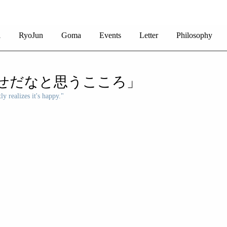
i
RyoJun
Goma
Events
Letter
Philosophy
せだなと思うこころ」
ly realizes it's happy."