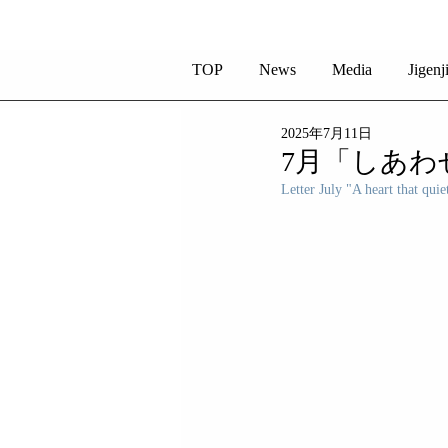
TOP
News
Media
Jigenj
2025年7月11日
7月「しあわ
Letter July "A heart that quiet